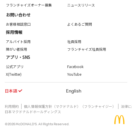
フランチャイズオーナー募集
ニュースリリース
お問い合わせ
お客様相談窓口
よくあるご質問
採用情報
アルバイト採用
社員採用
障がい者採用
フランチャイズ社員採用
アプリ・SNS
公式アプリ
Facebook
X(Twitter)
YouTube
日本語
English
利用規約
個人情報保護方針（マクドナルド）（フランチャイジー）
法律に
日本マクドナルドホールディングス
©2026 McDONALD’S. All Rights Reserved.