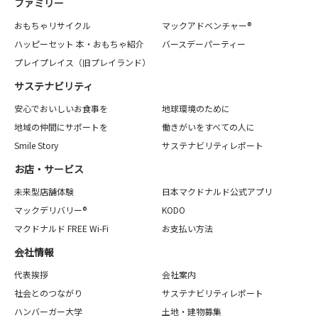
ファミリー
おもちゃリサイクル
マックアドベンチャー®
ハッピーセット 本・おもちゃ紹介
バースデーパーティー
プレイプレイス（旧プレイランド）
サステナビリティ
安心でおいしいお食事を
地球環境のために
地域の仲間にサポートを
働きがいをすべての人に
Smile Story
サステナビリティレポート
お店・サービス
未来型店舗体験
日本マクドナルド公式アプリ
マックデリバリー®
KODO
マクドナルド FREE Wi-Fi
お支払い方法
会社情報
代表挨拶
会社案内
社会とのつながり
サステナビリティレポート
ハンバーガー大学
土地・建物募集