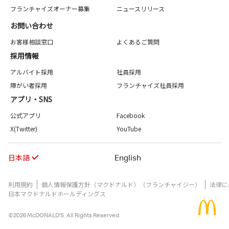
フランチャイズオーナー募集
ニュースリリース
お問い合わせ
お客様相談窓口
よくあるご質問
採用情報
アルバイト採用
社員採用
障がい者採用
フランチャイズ社員採用
アプリ・SNS
公式アプリ
Facebook
X(Twitter)
YouTube
日本語
English
利用規約
個人情報保護方針（マクドナルド）（フランチャイジー）
法律に
日本マクドナルドホールディングス
©2026 McDONALD’S. All Rights Reserved.