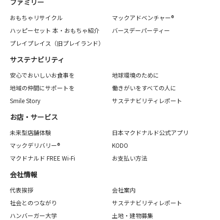
ファミリー
おもちゃリサイクル
マックアドベンチャー®
ハッピーセット 本・おもちゃ紹介
バースデーパーティー
プレイプレイス（旧プレイランド）
サステナビリティ
安心でおいしいお食事を
地球環境のために
地域の仲間にサポートを
働きがいをすべての人に
Smile Story
サステナビリティレポート
お店・サービス
未来型店舗体験
日本マクドナルド公式アプリ
マックデリバリー®
KODO
マクドナルド FREE Wi-Fi
お支払い方法
会社情報
代表挨拶
会社案内
社会とのつながり
サステナビリティレポート
ハンバーガー大学
土地・建物募集