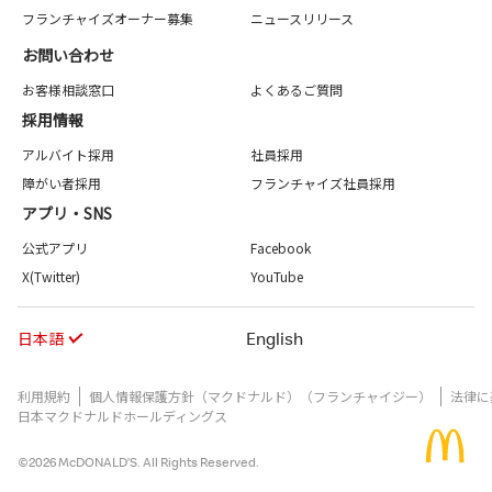
フランチャイズオーナー募集
ニュースリリース
お問い合わせ
お客様相談窓口
よくあるご質問
採用情報
アルバイト採用
社員採用
障がい者採用
フランチャイズ社員採用
アプリ・SNS
公式アプリ
Facebook
X(Twitter)
YouTube
日本語
English
利用規約
個人情報保護方針（マクドナルド）（フランチャイジー）
法律に
日本マクドナルドホールディングス
©2026 McDONALD’S. All Rights Reserved.