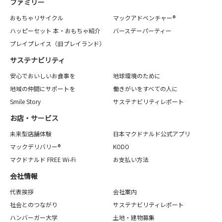
ファミリー
おもちゃリサイクル
マックアドベンチャー®
ハッピーセット 本・おもちゃ紹介
バースデーパーティー
プレイプレイス（旧プレイランド）
サステナビリティ
安心でおいしいお食事を
地球環境のために
地域の仲間にサポートを
働きがいをすべての人に
Smile Story
サステナビリティレポート
お店・サービス
未来型店舗体験
日本マクドナルド公式アプリ
マックデリバリー®
KODO
マクドナルド FREE Wi-Fi
お支払い方法
会社情報
代表挨拶
会社案内
社会とのつながり
サステナビリティレポート
ハンバーガー大学
土地・建物募集