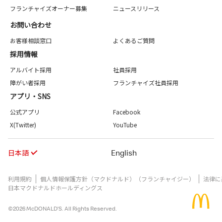
フランチャイズオーナー募集
ニュースリリース
お問い合わせ
お客様相談窓口
よくあるご質問
採用情報
アルバイト採用
社員採用
障がい者採用
フランチャイズ社員採用
アプリ・SNS
公式アプリ
Facebook
X(Twitter)
YouTube
日本語
English
利用規約
個人情報保護方針（マクドナルド）（フランチャイジー）
法律に
日本マクドナルドホールディングス
©2026 McDONALD’S. All Rights Reserved.