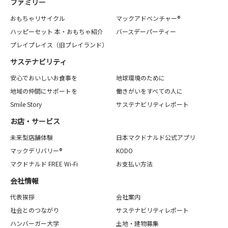
ファミリー
おもちゃリサイクル
マックアドベンチャー®
ハッピーセット 本・おもちゃ紹介
バースデーパーティー
プレイプレイス（旧プレイランド）
サステナビリティ
安心でおいしいお食事を
地球環境のために
地域の仲間にサポートを
働きがいをすべての人に
Smile Story
サステナビリティレポート
お店・サービス
未来型店舗体験
日本マクドナルド公式アプリ
マックデリバリー®
KODO
マクドナルド FREE Wi-Fi
お支払い方法
会社情報
代表挨拶
会社案内
社会とのつながり
サステナビリティレポート
ハンバーガー大学
土地・建物募集