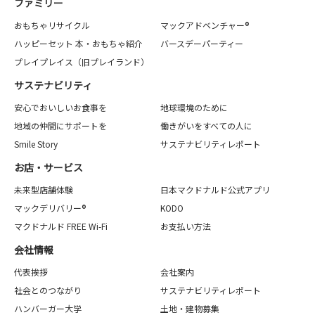
ファミリー
おもちゃリサイクル
マックアドベンチャー®
ハッピーセット 本・おもちゃ紹介
バースデーパーティー
プレイプレイス（旧プレイランド）
サステナビリティ
安心でおいしいお食事を
地球環境のために
地域の仲間にサポートを
働きがいをすべての人に
Smile Story
サステナビリティレポート
お店・サービス
未来型店舗体験
日本マクドナルド公式アプリ
マックデリバリー®
KODO
マクドナルド FREE Wi-Fi
お支払い方法
会社情報
代表挨拶
会社案内
社会とのつながり
サステナビリティレポート
ハンバーガー大学
土地・建物募集