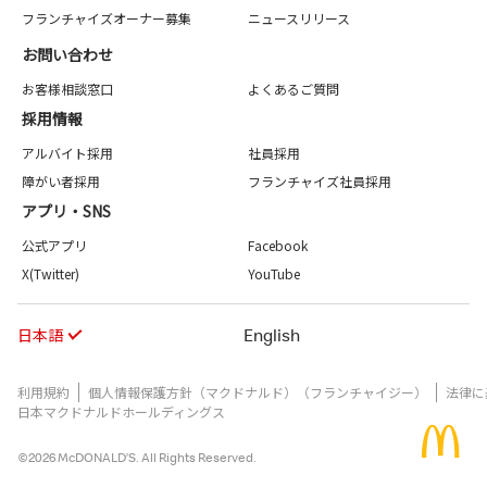
フランチャイズオーナー募集
ニュースリリース
お問い合わせ
お客様相談窓口
よくあるご質問
採用情報
アルバイト採用
社員採用
障がい者採用
フランチャイズ社員採用
アプリ・SNS
公式アプリ
Facebook
X(Twitter)
YouTube
日本語
English
利用規約
個人情報保護方針（マクドナルド）（フランチャイジー）
法律に
日本マクドナルドホールディングス
©2026 McDONALD’S. All Rights Reserved.