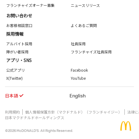
フランチャイズオーナー募集
ニュースリリース
お問い合わせ
お客様相談窓口
よくあるご質問
採用情報
アルバイト採用
社員採用
障がい者採用
フランチャイズ社員採用
アプリ・SNS
公式アプリ
Facebook
X(Twitter)
YouTube
日本語
English
利用規約
個人情報保護方針（マクドナルド）（フランチャイジー）
法律に
日本マクドナルドホールディングス
©2026 McDONALD’S. All Rights Reserved.