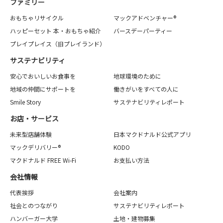
ファミリー
おもちゃリサイクル
マックアドベンチャー®
ハッピーセット 本・おもちゃ紹介
バースデーパーティー
プレイプレイス（旧プレイランド）
サステナビリティ
安心でおいしいお食事を
地球環境のために
地域の仲間にサポートを
働きがいをすべての人に
Smile Story
サステナビリティレポート
お店・サービス
未来型店舗体験
日本マクドナルド公式アプリ
マックデリバリー®
KODO
マクドナルド FREE Wi-Fi
お支払い方法
会社情報
代表挨拶
会社案内
社会とのつながり
サステナビリティレポート
ハンバーガー大学
土地・建物募集