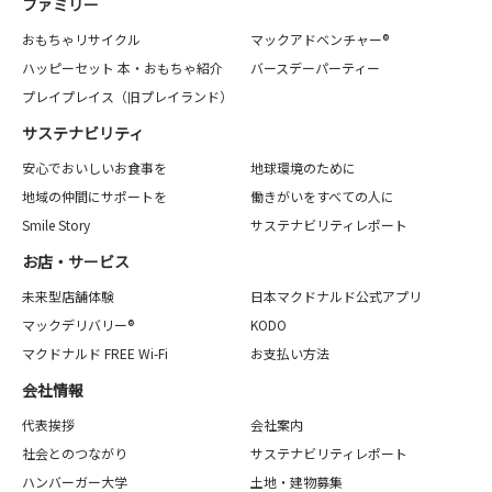
ファミリー
おもちゃリサイクル
マックアドベンチャー®
ハッピーセット 本・おもちゃ紹介
バースデーパーティー
プレイプレイス（旧プレイランド）
サステナビリティ
安心でおいしいお食事を
地球環境のために
地域の仲間にサポートを
働きがいをすべての人に
Smile Story
サステナビリティレポート
お店・サービス
未来型店舗体験
日本マクドナルド公式アプリ
マックデリバリー®
KODO
マクドナルド FREE Wi-Fi
お支払い方法
会社情報
代表挨拶
会社案内
社会とのつながり
サステナビリティレポート
ハンバーガー大学
土地・建物募集