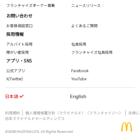
フランチャイズオーナー募集
ニュースリリース
お問い合わせ
お客様相談窓口
よくあるご質問
採用情報
アルバイト採用
社員採用
障がい者採用
フランチャイズ社員採用
アプリ・SNS
公式アプリ
Facebook
X(Twitter)
YouTube
日本語
English
利用規約
個人情報保護方針（マクドナルド）（フランチャイジー）
法律に
日本マクドナルドホールディングス
©2026 McDONALD’S. All Rights Reserved.