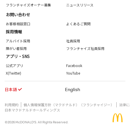
フランチャイズオーナー募集
ニュースリリース
お問い合わせ
お客様相談窓口
よくあるご質問
採用情報
アルバイト採用
社員採用
障がい者採用
フランチャイズ社員採用
アプリ・SNS
公式アプリ
Facebook
X(Twitter)
YouTube
日本語
English
利用規約
個人情報保護方針（マクドナルド）（フランチャイジー）
法律に
日本マクドナルドホールディングス
©2026 McDONALD’S. All Rights Reserved.