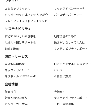
ファミリー
おもちゃリサイクル
マックアドベンチャー®
ハッピーセット 本・おもちゃ紹介
バースデーパーティー
プレイプレイス（旧プレイランド）
サステナビリティ
安心でおいしいお食事を
地球環境のために
地域の仲間にサポートを
働きがいをすべての人に
Smile Story
サステナビリティレポート
お店・サービス
未来型店舗体験
日本マクドナルド公式アプリ
マックデリバリー®
KODO
マクドナルド FREE Wi-Fi
お支払い方法
会社情報
代表挨拶
会社案内
社会とのつながり
サステナビリティレポート
ハンバーガー大学
土地・建物募集