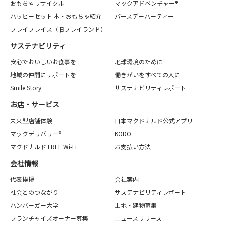
おもちゃリサイクル
マックアドベンチャー®
ハッピーセット 本・おもちゃ紹介
バースデーパーティー
プレイプレイス（旧プレイランド）
サステナビリティ
安心でおいしいお食事を
地球環境のために
地域の仲間にサポートを
働きがいをすべての人に
Smile Story
サステナビリティレポート
お店・サービス
未来型店舗体験
日本マクドナルド公式アプリ
マックデリバリー®
KODO
マクドナルド FREE Wi-Fi
お支払い方法
会社情報
代表挨拶
会社案内
社会とのつながり
サステナビリティレポート
ハンバーガー大学
土地・建物募集
フランチャイズオーナー募集
ニュースリリース