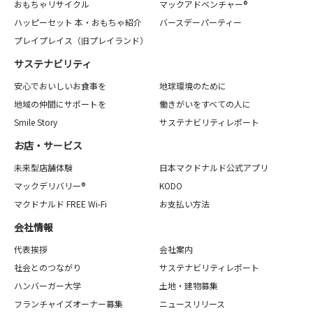
おもちゃリサイクル
マックアドベンチャー®
ハッピーセット 本・おもちゃ紹介
バースデーパーティー
プレイプレイス（旧プレイランド）
サステナビリティ
安心でおいしいお食事を
地球環境のために
地域の仲間にサポートを
働きがいをすべての人に
Smile Story
サステナビリティレポート
お店・サービス
未来型店舗体験
日本マクドナルド公式アプリ
マックデリバリー®
KODO
マクドナルド FREE Wi-Fi
お支払い方法
会社情報
代表挨拶
会社案内
社会とのつながり
サステナビリティレポート
ハンバーガー大学
土地・建物募集
フランチャイズオーナー募集
ニュースリリース