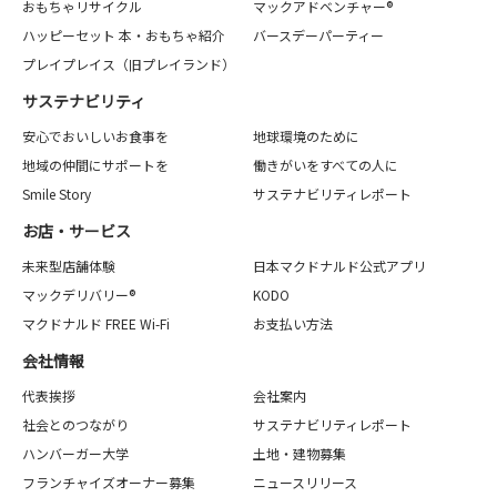
おもちゃリサイクル
マックアドベンチャー®
ハッピーセット 本・おもちゃ紹介
バースデーパーティー
プレイプレイス（旧プレイランド）
サステナビリティ
安心でおいしいお食事を
地球環境のために
地域の仲間にサポートを
働きがいをすべての人に
Smile Story
サステナビリティレポート
お店・サービス
未来型店舗体験
日本マクドナルド公式アプリ
マックデリバリー®
KODO
マクドナルド FREE Wi-Fi
お支払い方法
会社情報
代表挨拶
会社案内
社会とのつながり
サステナビリティレポート
ハンバーガー大学
土地・建物募集
フランチャイズオーナー募集
ニュースリリース