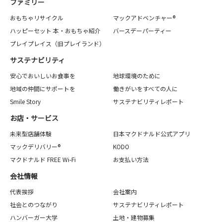
ファミリー
おもちゃリサイクル
マックアドベンチャー®
ハッピーセット 本・おもちゃ紹介
バースデーパーティー
プレイプレイス（旧プレイランド）
サステナビリティ
安心でおいしいお食事を
地球環境のために
地域の仲間にサポートを
働きがいをすべての人に
Smile Story
サステナビリティレポート
お店・サービス
未来型店舗体験
日本マクドナルド公式アプリ
マックデリバリー®
KODO
マクドナルド FREE Wi-Fi
お支払い方法
会社情報
代表挨拶
会社案内
社会とのつながり
サステナビリティレポート
ハンバーガー大学
土地・建物募集