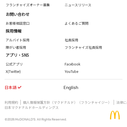
フランチャイズオーナー募集
ニュースリリース
お問い合わせ
お客様相談窓口
よくあるご質問
採用情報
アルバイト採用
社員採用
障がい者採用
フランチャイズ社員採用
アプリ・SNS
公式アプリ
Facebook
X(Twitter)
YouTube
日本語
English
利用規約
個人情報保護方針（マクドナルド）（フランチャイジー）
法律に
日本マクドナルドホールディングス
©2026 McDONALD’S. All Rights Reserved.