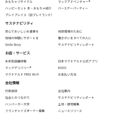
おもちゃリサイクル
マックアドベンチャー®
ハッピーセット 本・おもちゃ紹介
バースデーパーティー
プレイプレイス（旧プレイランド）
サステナビリティ
安心でおいしいお食事を
地球環境のために
地域の仲間にサポートを
働きがいをすべての人に
Smile Story
サステナビリティレポート
お店・サービス
未来型店舗体験
日本マクドナルド公式アプリ
マックデリバリー®
KODO
マクドナルド FREE Wi-Fi
お支払い方法
会社情報
代表挨拶
会社案内
社会とのつながり
サステナビリティレポート
ハンバーガー大学
土地・建物募集
フランチャイズオーナー募集
ニュースリリース