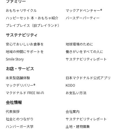
ファミリー
おもちゃリサイクル
マックアドベンチャー®
ハッピーセット 本・おもちゃ紹介
バースデーパーティー
プレイプレイス（旧プレイランド）
サステナビリティ
安心でおいしいお食事を
地球環境のために
地域の仲間にサポートを
働きがいをすべての人に
Smile Story
サステナビリティレポート
お店・サービス
未来型店舗体験
日本マクドナルド公式アプリ
マックデリバリー®
KODO
マクドナルド FREE Wi-Fi
お支払い方法
会社情報
代表挨拶
会社案内
社会とのつながり
サステナビリティレポート
ハンバーガー大学
土地・建物募集