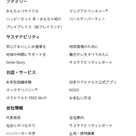
ファミリー
おもちゃリサイクル
マックアドベンチャー®
ハッピーセット 本・おもちゃ紹介
バースデーパーティー
プレイプレイス（旧プレイランド）
サステナビリティ
安心でおいしいお食事を
地球環境のために
地域の仲間にサポートを
働きがいをすべての人に
Smile Story
サステナビリティレポート
お店・サービス
未来型店舗体験
日本マクドナルド公式アプリ
マックデリバリー®
KODO
マクドナルド FREE Wi-Fi
お支払い方法
会社情報
代表挨拶
会社案内
社会とのつながり
サステナビリティレポート
ハンバーガー大学
土地・建物募集