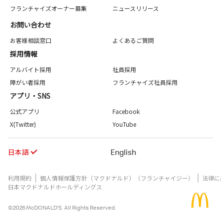
フランチャイズオーナー募集
ニュースリリース
お問い合わせ
お客様相談窓口
よくあるご質問
採用情報
アルバイト採用
社員採用
障がい者採用
フランチャイズ社員採用
アプリ・SNS
公式アプリ
Facebook
X(Twitter)
YouTube
日本語
English
利用規約
個人情報保護方針（マクドナルド）（フランチャイジー）
法律に
日本マクドナルドホールディングス
©2026 McDONALD’S. All Rights Reserved.