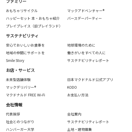
ファミリー
おもちゃリサイクル
マックアドベンチャー®
ハッピーセット 本・おもちゃ紹介
バースデーパーティー
プレイプレイス（旧プレイランド）
サステナビリティ
安心でおいしいお食事を
地球環境のために
地域の仲間にサポートを
働きがいをすべての人に
Smile Story
サステナビリティレポート
お店・サービス
未来型店舗体験
日本マクドナルド公式アプリ
マックデリバリー®
KODO
マクドナルド FREE Wi-Fi
お支払い方法
会社情報
代表挨拶
会社案内
社会とのつながり
サステナビリティレポート
ハンバーガー大学
土地・建物募集