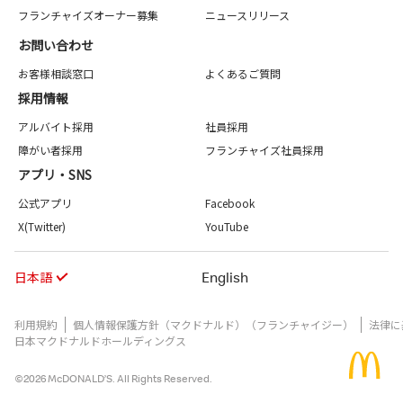
フランチャイズオーナー募集
ニュースリリース
お問い合わせ
お客様相談窓口
よくあるご質問
採用情報
アルバイト採用
社員採用
障がい者採用
フランチャイズ社員採用
アプリ・SNS
公式アプリ
Facebook
X(Twitter)
YouTube
日本語
English
利用規約
個人情報保護方針（マクドナルド）（フランチャイジー）
法律に
日本マクドナルドホールディングス
©2026 McDONALD’S. All Rights Reserved.