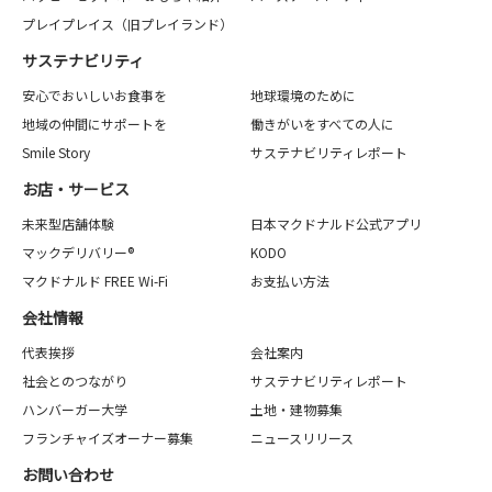
プレイプレイス（旧プレイランド）
サステナビリティ
安心でおいしいお食事を
地球環境のために
地域の仲間にサポートを
働きがいをすべての人に
Smile Story
サステナビリティレポート
お店・サービス
未来型店舗体験
日本マクドナルド公式アプリ
マックデリバリー®
KODO
マクドナルド FREE Wi-Fi
お支払い方法
会社情報
代表挨拶
会社案内
社会とのつながり
サステナビリティレポート
ハンバーガー大学
土地・建物募集
フランチャイズオーナー募集
ニュースリリース
お問い合わせ