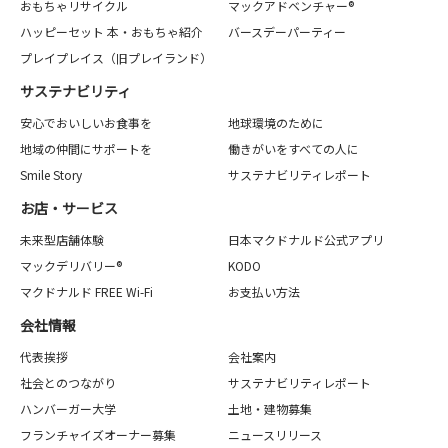
おもちゃリサイクル
マックアドベンチャー®
ハッピーセット 本・おもちゃ紹介
バースデーパーティー
プレイプレイス（旧プレイランド）
サステナビリティ
安心でおいしいお食事を
地球環境のために
地域の仲間にサポートを
働きがいをすべての人に
Smile Story
サステナビリティレポート
お店・サービス
未来型店舗体験
日本マクドナルド公式アプリ
マックデリバリー®
KODO
マクドナルド FREE Wi-Fi
お支払い方法
会社情報
代表挨拶
会社案内
社会とのつながり
サステナビリティレポート
ハンバーガー大学
土地・建物募集
フランチャイズオーナー募集
ニュースリリース