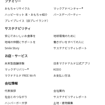
ファミリー
おもちゃリサイクル
マックアドベンチャー®
ハッピーセット 本・おもちゃ紹介
バースデーパーティー
プレイプレイス（旧プレイランド）
サステナビリティ
安心でおいしいお食事を
地球環境のために
地域の仲間にサポートを
働きがいをすべての人に
Smile Story
サステナビリティレポート
お店・サービス
未来型店舗体験
日本マクドナルド公式アプリ
マックデリバリー®
KODO
マクドナルド FREE Wi-Fi
お支払い方法
会社情報
代表挨拶
会社案内
社会とのつながり
サステナビリティレポート
ハンバーガー大学
土地・建物募集