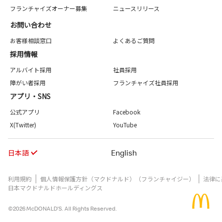
フランチャイズオーナー募集
ニュースリリース
お問い合わせ
お客様相談窓口
よくあるご質問
採用情報
アルバイト採用
社員採用
障がい者採用
フランチャイズ社員採用
アプリ・SNS
公式アプリ
Facebook
X(Twitter)
YouTube
日本語
English
利用規約
個人情報保護方針（マクドナルド）（フランチャイジー）
法律に
日本マクドナルドホールディングス
©2026 McDONALD’S. All Rights Reserved.