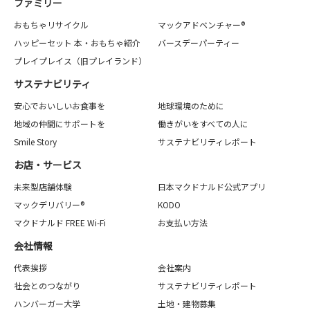
ファミリー
おもちゃリサイクル
マックアドベンチャー®
ハッピーセット 本・おもちゃ紹介
バースデーパーティー
プレイプレイス（旧プレイランド）
サステナビリティ
安心でおいしいお食事を
地球環境のために
地域の仲間にサポートを
働きがいをすべての人に
Smile Story
サステナビリティレポート
お店・サービス
未来型店舗体験
日本マクドナルド公式アプリ
マックデリバリー®
KODO
マクドナルド FREE Wi-Fi
お支払い方法
会社情報
代表挨拶
会社案内
社会とのつながり
サステナビリティレポート
ハンバーガー大学
土地・建物募集