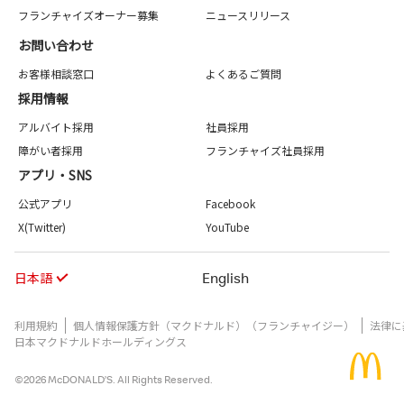
フランチャイズオーナー募集
ニュースリリース
お問い合わせ
お客様相談窓口
よくあるご質問
採用情報
アルバイト採用
社員採用
障がい者採用
フランチャイズ社員採用
アプリ・SNS
公式アプリ
Facebook
X(Twitter)
YouTube
日本語
English
利用規約
個人情報保護方針（マクドナルド）（フランチャイジー）
法律に
日本マクドナルドホールディングス
©2026 McDONALD’S. All Rights Reserved.