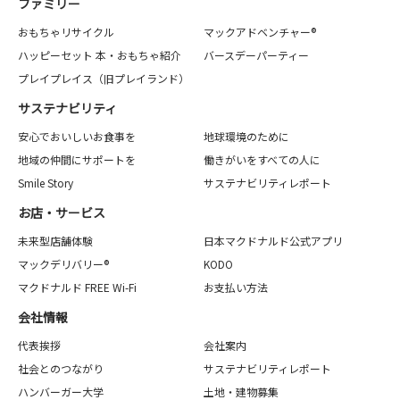
ファミリー
おもちゃリサイクル
マックアドベンチャー®
ハッピーセット 本・おもちゃ紹介
バースデーパーティー
プレイプレイス（旧プレイランド）
サステナビリティ
安心でおいしいお食事を
地球環境のために
地域の仲間にサポートを
働きがいをすべての人に
Smile Story
サステナビリティレポート
お店・サービス
未来型店舗体験
日本マクドナルド公式アプリ
マックデリバリー®
KODO
マクドナルド FREE Wi-Fi
お支払い方法
会社情報
代表挨拶
会社案内
社会とのつながり
サステナビリティレポート
ハンバーガー大学
土地・建物募集