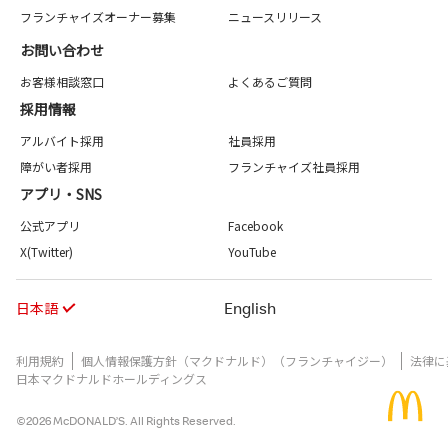
フランチャイズオーナー募集
ニュースリリース
お問い合わせ
お客様相談窓口
よくあるご質問
採用情報
アルバイト採用
社員採用
障がい者採用
フランチャイズ社員採用
アプリ・SNS
公式アプリ
Facebook
X(Twitter)
YouTube
日本語
English
利用規約
個人情報保護方針（マクドナルド）（フランチャイジー）
法律に
日本マクドナルドホールディングス
©2026 McDONALD’S. All Rights Reserved.