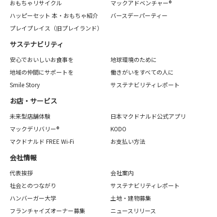
おもちゃリサイクル
マックアドベンチャー®
ハッピーセット 本・おもちゃ紹介
バースデーパーティー
プレイプレイス（旧プレイランド）
サステナビリティ
安心でおいしいお食事を
地球環境のために
地域の仲間にサポートを
働きがいをすべての人に
Smile Story
サステナビリティレポート
お店・サービス
未来型店舗体験
日本マクドナルド公式アプリ
マックデリバリー®
KODO
マクドナルド FREE Wi-Fi
お支払い方法
会社情報
代表挨拶
会社案内
社会とのつながり
サステナビリティレポート
ハンバーガー大学
土地・建物募集
フランチャイズオーナー募集
ニュースリリース