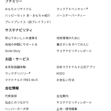
ファミリー
おもちゃリサイクル
マックアドベンチャー®
ハッピーセット 本・おもちゃ紹介
バースデーパーティー
プレイプレイス（旧プレイランド）
サステナビリティ
安心でおいしいお食事を
地球環境のために
地域の仲間にサポートを
働きがいをすべての人に
Smile Story
サステナビリティレポート
お店・サービス
未来型店舗体験
日本マクドナルド公式アプリ
マックデリバリー®
KODO
マクドナルド FREE Wi-Fi
お支払い方法
会社情報
代表挨拶
会社案内
社会とのつながり
サステナビリティレポート
ハンバーガー大学
土地・建物募集