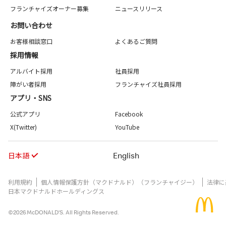
フランチャイズオーナー募集
ニュースリリース
お問い合わせ
お客様相談窓口
よくあるご質問
採用情報
アルバイト採用
社員採用
障がい者採用
フランチャイズ社員採用
アプリ・SNS
公式アプリ
Facebook
X(Twitter)
YouTube
日本語
English
利用規約
個人情報保護方針（マクドナルド）（フランチャイジー）
法律に
日本マクドナルドホールディングス
©2026 McDONALD’S. All Rights Reserved.