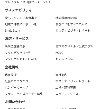
プレイプレイス（旧プレイランド）
サステナビリティ
安心でおいしいお食事を
地球環境のために
地域の仲間にサポートを
働きがいをすべての人に
Smile Story
サステナビリティレポート
お店・サービス
未来型店舗体験
日本マクドナルド公式アプリ
マックデリバリー®
KODO
マクドナルド FREE Wi-Fi
お支払い方法
会社情報
代表挨拶
会社案内
社会とのつながり
サステナビリティレポート
ハンバーガー大学
土地・建物募集
フランチャイズオーナー募集
ニュースリリース
お問い合わせ