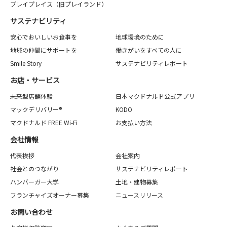
プレイプレイス（旧プレイランド）
サステナビリティ
安心でおいしいお食事を
地球環境のために
地域の仲間にサポートを
働きがいをすべての人に
Smile Story
サステナビリティレポート
お店・サービス
未来型店舗体験
日本マクドナルド公式アプリ
マックデリバリー®
KODO
マクドナルド FREE Wi-Fi
お支払い方法
会社情報
代表挨拶
会社案内
社会とのつながり
サステナビリティレポート
ハンバーガー大学
土地・建物募集
フランチャイズオーナー募集
ニュースリリース
お問い合わせ