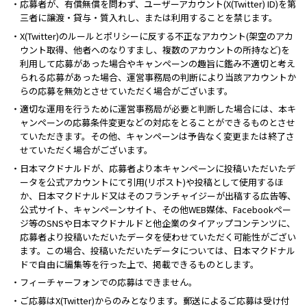
・応募者が、有償無償を問わず、ユーザーアカウント(X(Twitter) ID)を第
三者に譲渡・貸与・質入れし、または利用することを禁じます。
・X(Twitter)のルールとポリシーに反する不正なアカウント(架空のアカ
ウント取得、他者へのなりすまし、複数のアカウントの所持など)を
利用して応募があった場合やキャンペーンの趣旨に鑑み不適切と考え
られる応募があった場合、運営事務局の判断により当該アカウントか
らの応募を無効とさせていただく場合がございます。
・適切な運用を行うために運営事務局が必要と判断した場合には、本キ
ャンペーンの応募条件変更などの対応をとることができるものとさせ
ていただきます。その他、キャンペーンは予告なく変更または終了さ
せていただく場合がございます。
・日本マクドナルドが、応募者より本キャンペーンに投稿いただいたデ
ータを公式アカウントにて引用(リポスト)や投稿として使用するほ
か、日本マクドナルド又はそのフランチャイジーが出稿する広告等、
公式サイト、キャンペーンサイト、その他WEB媒体、Facebookペー
ジ等のSNSや日本マクドナルドと他企業のタイアップコンテンツに、
応募者より投稿いただいたデータを使わせていただく可能性がござい
ます。この場合、投稿いただいたデータについては、日本マクドナル
ドで自由に編集等を行った上で、掲載できるものとします。
・フィーチャーフォンでの応募はできません。
・ご応募はX(Twitter)からのみとなります。郵送によるご応募は受け付