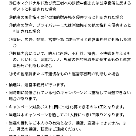
⑧日本マクドナルド及び第三者への誹謗中傷または公序良俗に反する
ポストと判断された場合
⑨他者の著作権その他の知的財産権を侵害すると判断された場合
⑩他者の財産、プライバシーまたは肖像権その他の権利を侵害すると
判断された場合
⑪宣伝、広告、勧誘、営業行為に該当すると運営事務局が判断した場
合
⑫投稿内容について、他人に迷惑、不利益、損害、不快感を与えるも
の、わいせつ、児童ポルノ、児童の性的搾取を助長するものと運営
事務局が判断した場合
⑬その他悪質または不適切なものと運営事務局が判断した場合
・抽選は、運営事務局が行います。
・同時期に開催されている他のキャンペーンとは重複して当選できない
場合があります。
・キャンペーン対象ポスト1回につき応募できるのは1回となります。
・当選は本キャンペーンを通してお1人様につき1回限りとなります。
・当選の権利はご本人のみ有効となり、譲渡、変更はできません。ま
た、賞品の譲渡、転売はご遠慮ください。