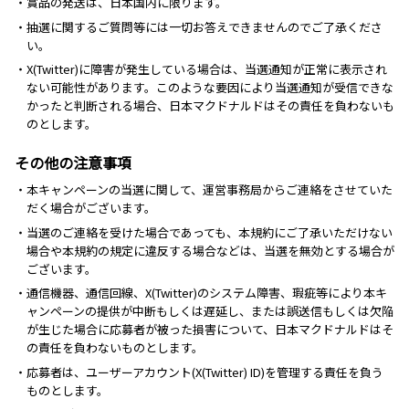
・賞品の発送は、日本国内に限ります。
・抽選に関するご質問等には一切お答えできませんのでご了承くださ
い。
・X(Twitter)に障害が発生している場合は、当選通知が正常に表示され
ない可能性があります。このような要因により当選通知が受信できな
かったと判断される場合、日本マクドナルドはその責任を負わないも
のとします。
その他の注意事項
・本キャンペーンの当選に関して、運営事務局からご連絡をさせていた
だく場合がございます。
・当選のご連絡を受けた場合であっても、本規約にご了承いただけない
場合や本規約の規定に違反する場合などは、当選を無効とする場合が
ございます。
・通信機器、通信回線、X(Twitter)のシステム障害、瑕疵等により本キ
ャンペーンの提供が中断もしくは遅延し、または誤送信もしくは欠陥
が生じた場合に応募者が被った損害について、日本マクドナルドはそ
の責任を負わないものとします。
・応募者は、ユーザーアカウント(X(Twitter) ID)を管理する責任を負う
ものとします。