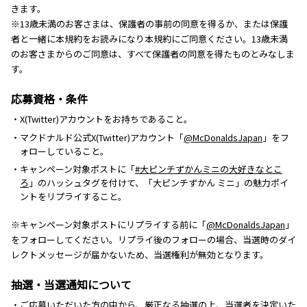
きます。
※13歳未満のお客さまは、保護者の事前の同意を得るか、または保護
者と一緒に本規約をお読みになり本規約にご同意ください。13歳未満
のお客さまからのご同意は、すべて保護者の同意を得たものとみなしま
す。
応募資格・条件
・X(Twitter)アカウントをお持ちであること。
・マクドナルド公式X(Twitter)アカウント「
@McDonaldsJapan
」をフ
ォローしていること。
・キャンペーン対象ポストに「
#大ピンチずかんミニの大好きなとこ
ろ
」のハッシュタグを付けて、「大ピンチずかん ミニ」の魅力ポイ
ントをリプライすること。
※キャンペーン対象ポストにリプライする前に「
@McDonaldsJapan
」
をフォローしてください。リプライ後のフォローの場合、当選時のダイ
レクトメッセージが届かないため、当選権利が無効となります。
抽選・当選通知について
・ご応募いただいた方の中から、厳正なる抽選の上、当選者を決定いた