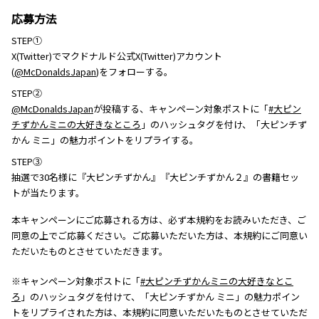
応募方法
STEP①
X(Twitter)でマクドナルド公式X(Twitter)アカウント
(
@McDonaldsJapan
)をフォローする。
STEP②
@McDonaldsJapan
が投稿する、キャンペーン対象ポストに「
#大ピン
チずかんミニの大好きなところ
」のハッシュタグを付け、「大ピンチず
かん ミニ」の魅力ポイントをリプライする。
STEP③
抽選で30名様に『大ピンチずかん』『大ピンチずかん２』の書籍セッ
トが当たります。
本キャンペーンにご応募される方は、必ず本規約をお読みいただき、ご
同意の上でご応募ください。ご応募いただいた方は、本規約にご同意い
ただいたものとさせていただきます。
※キャンペーン対象ポストに「
#大ピンチずかんミニの大好きなとこ
ろ
」のハッシュタグを付けて、「大ピンチずかん ミニ」の魅力ポイン
トをリプライされた方は、本規約に同意いただいたものとさせていただ