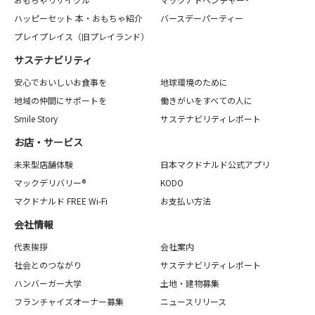
ハッピーセット 本・おもちゃ紹介
バースデーパーティー
プレイプレイス（旧プレイランド）
サステナビリティ
安心でおいしいお食事を
地球環境のために
地域の仲間にサポートを
働きがいをすべての人に
Smile Story
サステナビリティレポート
お店・サービス
未来型店舗体験
日本マクドナルド公式アプリ
マックデリバリー®
KODO
マクドナルド FREE Wi-Fi
お支払い方法
会社情報
代表挨拶
会社案内
社会とのつながり
サステナビリティレポート
ハンバーガー大学
土地・建物募集
フランチャイズオーナー募集
ニュースリリース