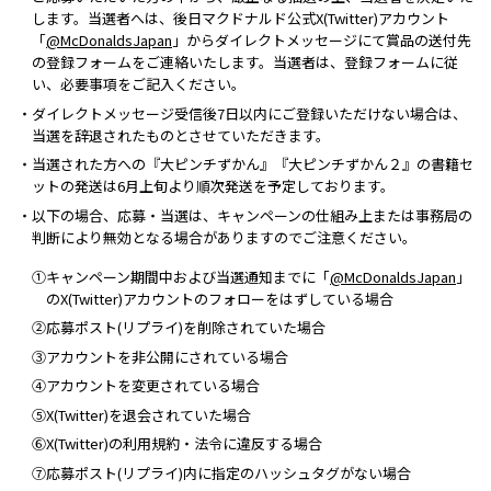
します。当選者へは、後日マクドナルド公式X(Twitter)アカウント
「
@McDonaldsJapan
」からダイレクトメッセージにて賞品の送付先
の登録フォームをご連絡いたします。当選者は、登録フォームに従
い、必要事項をご記入ください。
・ダイレクトメッセージ受信後7日以内にご登録いただけない場合は、
当選を辞退されたものとさせていただきます。
・当選された方への『大ピンチずかん』『大ピンチずかん２』の書籍セ
ットの発送は6月上旬より順次発送を予定しております。
・以下の場合、応募・当選は、キャンペーンの仕組み上または事務局の
判断により無効となる場合がありますのでご注意ください。
①キャンペーン期間中および当選通知までに「
@McDonaldsJapan
」
のX(Twitter)アカウントのフォローをはずしている場合
②応募ポスト(リプライ)を削除されていた場合
③アカウントを非公開にされている場合
④アカウントを変更されている場合
⑤X(Twitter)を退会されていた場合
⑥X(Twitter)の利用規約・法令に違反する場合
⑦応募ポスト(リプライ)内に指定のハッシュタグがない場合