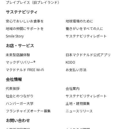
プレイプレイス（旧プレイランド）
サステナビリティ
安心でおいしいお食事を
地球環境のために
地域の仲間にサポートを
働きがいをすべての人に
Smile Story
サステナビリティレポート
お店・サービス
未来型店舗体験
日本マクドナルド公式アプリ
マックデリバリー®
KODO
マクドナルド FREE Wi-Fi
お支払い方法
会社情報
代表挨拶
会社案内
社会とのつながり
サステナビリティレポート
ハンバーガー大学
土地・建物募集
フランチャイズオーナー募集
ニュースリリース
お問い合わせ