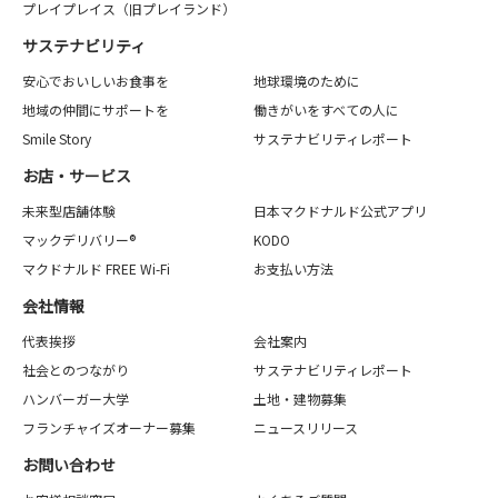
プレイプレイス（旧プレイランド）
サステナビリティ
安心でおいしいお食事を
地球環境のために
地域の仲間にサポートを
働きがいをすべての人に
Smile Story
サステナビリティレポート
お店・サービス
未来型店舗体験
日本マクドナルド公式アプリ
マックデリバリー®
KODO
マクドナルド FREE Wi-Fi
お支払い方法
会社情報
代表挨拶
会社案内
社会とのつながり
サステナビリティレポート
ハンバーガー大学
土地・建物募集
フランチャイズオーナー募集
ニュースリリース
お問い合わせ