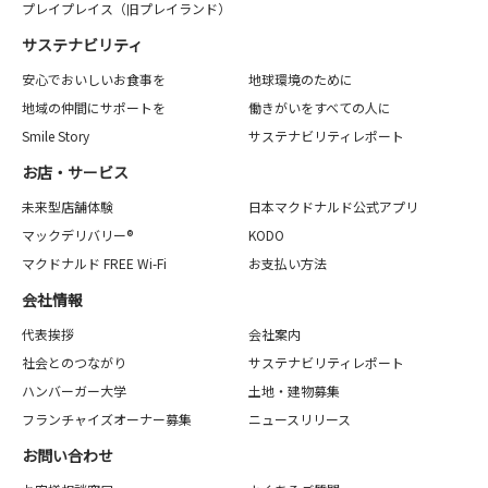
プレイプレイス（旧プレイランド）
サステナビリティ
安心でおいしいお食事を
地球環境のために
地域の仲間にサポートを
働きがいをすべての人に
Smile Story
サステナビリティレポート
お店・サービス
未来型店舗体験
日本マクドナルド公式アプリ
マックデリバリー®
KODO
マクドナルド FREE Wi-Fi
お支払い方法
会社情報
代表挨拶
会社案内
社会とのつながり
サステナビリティレポート
ハンバーガー大学
土地・建物募集
フランチャイズオーナー募集
ニュースリリース
お問い合わせ