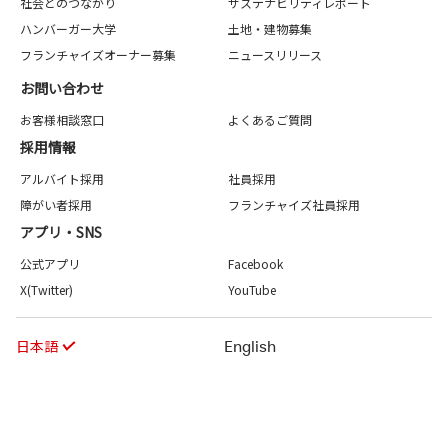
社会とのつながり
サステナビリティレポート
ハンバーガー大学
土地・建物募集
フランチャイズオーナー募集
ニュースリリース
お問い合わせ
お客様相談窓口
よくあるご質問
採用情報
アルバイト採用
社員採用
障がい者採用
フランチャイズ社員採用
アプリ・SNS
公式アプリ
Facebook
X(Twitter)
YouTube
日本語
English
利用規約
個人情報保護方針（マクドナルド）（フランチャイジー）
法律に
日本マクドナルドホールディングス