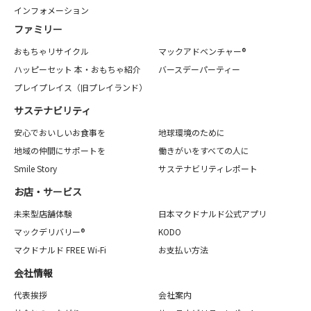
インフォメーション
ファミリー
おもちゃリサイクル
マックアドベンチャー®
ハッピーセット 本・おもちゃ紹介
バースデーパーティー
プレイプレイス（旧プレイランド）
サステナビリティ
安心でおいしいお食事を
地球環境のために
地域の仲間にサポートを
働きがいをすべての人に
Smile Story
サステナビリティレポート
お店・サービス
未来型店舗体験
日本マクドナルド公式アプリ
マックデリバリー®
KODO
マクドナルド FREE Wi-Fi
お支払い方法
会社情報
代表挨拶
会社案内