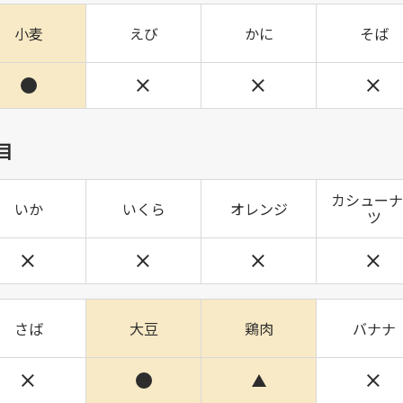
小麦
えび
かに
そば
目
カシューナ
いか
いくら
オレンジ
ツ
さば
大豆
鶏肉
バナナ