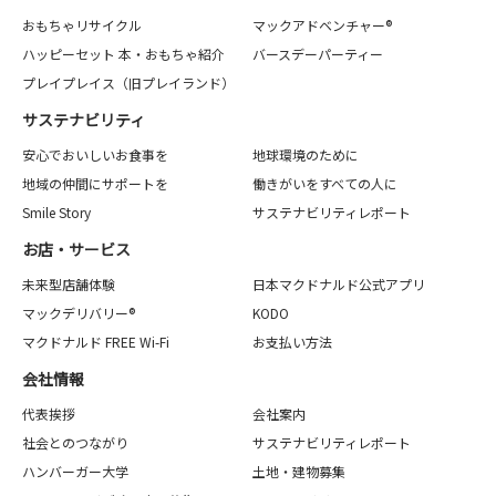
おもちゃリサイクル
マックアドベンチャー®
ハッピーセット 本・おもちゃ紹介
バースデーパーティー
プレイプレイス（旧プレイランド）
サステナビリティ
安心でおいしいお食事を
地球環境のために
地域の仲間にサポートを
働きがいをすべての人に
Smile Story
サステナビリティレポート
お店・サービス
未来型店舗体験
日本マクドナルド公式アプリ
マックデリバリー®
KODO
マクドナルド FREE Wi-Fi
お支払い方法
会社情報
代表挨拶
会社案内
社会とのつながり
サステナビリティレポート
ハンバーガー大学
土地・建物募集