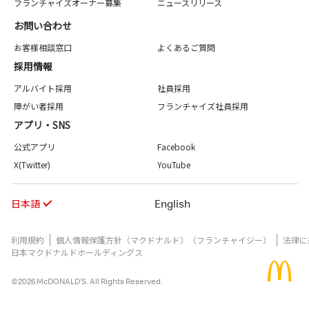
フランチャイズオーナー募集
ニュースリリース
お問い合わせ
お客様相談窓口
よくあるご質問
採用情報
アルバイト採用
社員採用
障がい者採用
フランチャイズ社員採用
アプリ・SNS
公式アプリ
Facebook
X(Twitter)
YouTube
日本語
English
利用規約
個人情報保護方針（マクドナルド）（フランチャイジー）
法律に
日本マクドナルドホールディングス
©2026 McDONALD’S. All Rights Reserved.