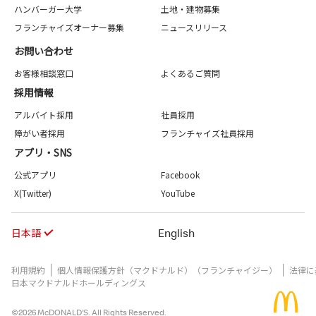
ハンバーガー大学
土地・建物募集
フランチャイズオーナー募集
ニュースリリース
お問い合わせ
お客様相談窓口
よくあるご質問
採用情報
アルバイト採用
社員採用
障がい者採用
フランチャイズ社員採用
アプリ・SNS
公式アプリ
Facebook
X(Twitter)
YouTube
日本語
English
利用規約
個人情報保護方針（マクドナルド）（フランチャイジー）
法律に
日本マクドナルドホールディングス
©2026 McDONALD’S. All Rights Reserved.