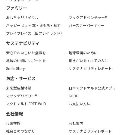
ファミリー
おもちゃリサイクル
マックアドベンチャー®
ハッピーセット 本・おもちゃ紹介
バースデーパーティー
プレイプレイス（旧プレイランド）
サステナビリティ
安心でおいしいお食事を
地球環境のために
地域の仲間にサポートを
働きがいをすべての人に
Smile Story
サステナビリティレポート
お店・サービス
未来型店舗体験
日本マクドナルド公式アプリ
マックデリバリー®
KODO
マクドナルド FREE Wi-Fi
お支払い方法
会社情報
代表挨拶
会社案内
社会とのつながり
サステナビリティレポート