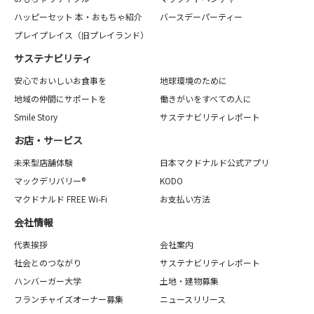
ハッピーセット 本・おもちゃ紹介
バースデーパーティー
プレイプレイス（旧プレイランド）
サステナビリティ
安心でおいしいお食事を
地球環境のために
地域の仲間にサポートを
働きがいをすべての人に
Smile Story
サステナビリティレポート
お店・サービス
未来型店舗体験
日本マクドナルド公式アプリ
マックデリバリー®
KODO
マクドナルド FREE Wi-Fi
お支払い方法
会社情報
代表挨拶
会社案内
社会とのつながり
サステナビリティレポート
ハンバーガー大学
土地・建物募集
フランチャイズオーナー募集
ニュースリリース