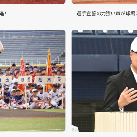
進！
選手宣誓の力強い声が球場