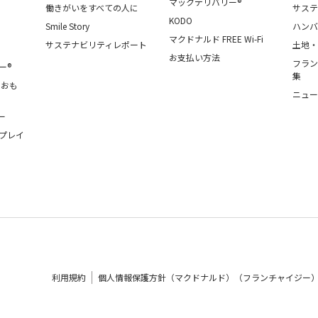
マックデリバリー®
働きがいをすべての人に
サステ
KODO
Smile Story
ハンバ
マクドナルド FREE Wi-Fi
サステナビリティレポート
土地・
お支払い方法
フラン
ー®
集
・おも
ニュー
ー
プレイ
利用規約
個人情報保護方針（マクドナルド）（フランチャイジー