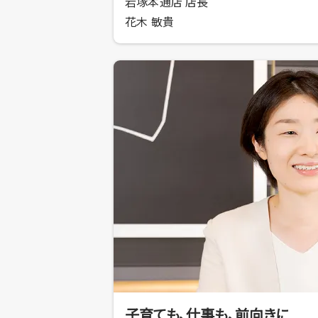
岩塚本通店 店長
花木 敏貴
子育ても、仕事も、前向きに