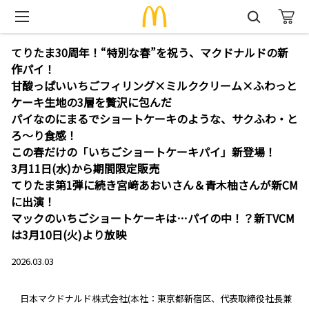
てりたま30周年！“特別な春”を祝う、マクドナルドの新
作パイ！
甘酸っぱいいちごフィリング×ミルククリーム×ふわっと
ケーキ生地の3層を贅沢に包んだ
パイなのにまるでショートケーキのような、サクふわ・と
ろ～り食感！
この春だけの「いちごショートケーキパイ」新登場！
3月11日(水)から期間限定販売
てりたま第1弾に続き宮﨑あおいさん＆青木柚さんが新CM
に出演！
マックのいちごショートケーキは…パイの中！？新TVCM
は3月10日(火)より放映
2026.03.03
日本マクドナルド株式会社(本社：東京都新宿区、代表取締役社長兼