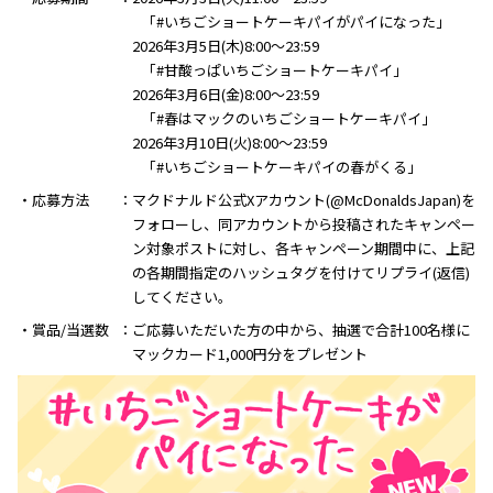
「#いちごショートケーキパイがパイになった」
2026年3月5日(木)8:00～23:59
「#甘酸っぱいちごショートケーキパイ」
2026年3月6日(金)8:00～23:59
「#春はマックのいちごショートケーキパイ」
2026年3月10日(火)8:00～23:59
「#いちごショートケーキパイの春がくる」
・応募方法
マクドナルド公式Xアカウント(@McDonaldsJapan)を
フォローし、同アカウントから投稿されたキャンペー
ン対象ポストに対し、各キャンペーン期間中に、上記
の各期間指定のハッシュタグを付けてリプライ(返信)
してください。
・賞品/当選数
ご応募いただいた方の中から、抽選で合計100名様に
マックカード1,000円分をプレゼント