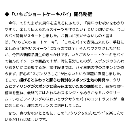
◆「いちごショートケーキパイ」開発秘話
今年、てりたまが30周年を迎えるにあたり、「周年のお祝いをわかり
やすく、楽しく伝えられるスイーツを作りたい」という想いから、今回
のパイ開発がスタートしました。お祝いに欠かせないものと言え
ば、“いちごのショートケーキ”。「これをパイで表現出来たら、手軽に
楽しめる“お祝いスイーツ”になるのでは？」そんなワクワクした発想
が、今回の新商品誕生のきっかけです。いちごのショートケーキをパイ
で包んだイメージの商品ですが、特に苦労したのが、スポンジのふんわ
り感をいかに表現するか。試作段階では、パイ生地の中のスポンジが膨
らまず、肝心の“スポンジらしさ”が出ないという課題に直面しました。
そこで、
揚げるとふわっと膨らむ特別なスポンジ生地の開発
や、
クリー
ムとフィリングがスポンジに染み込まないための調整
など、細かな試行
錯誤を重ね、最終的にはふわふわスポンジ・なめらかなミルククリー
ム・いちごフィリングの味わいとサクサクのパイのコントラストが一度
に楽しめる、理想のバランスに到達しました。
ぜひ、春のお祝いとともに、この“ワクワクを包んだパイ”を楽しんで
いただければ嬉しいです。