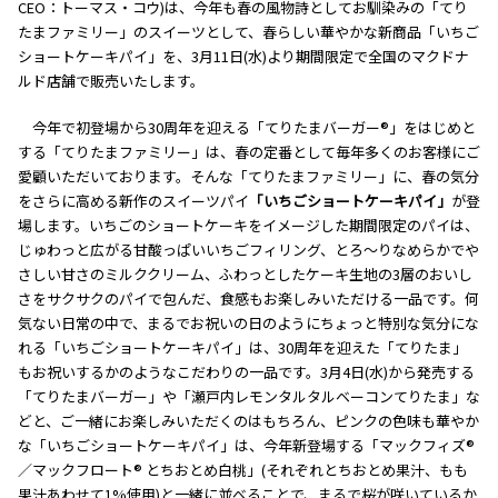
CEO：トーマス・コウ)は、今年も春の風物詩としてお馴染みの「てり
たまファミリー」のスイーツとして、春らしい華やかな新商品「いちご
ショートケーキパイ」を、3月11日(水)より期間限定で全国のマクドナ
ルド店舗で販売いたします。
今年で初登場から30周年を迎える「てりたまバーガー®」をはじめと
する「てりたまファミリー」は、春の定番として毎年多くのお客様にご
愛顧いただいております。そんな「てりたまファミリー」に、春の気分
をさらに高める新作のスイーツパイ
「いちごショートケーキパイ」
が登
場します。いちごのショートケーキをイメージした期間限定のパイは、
じゅわっと広がる甘酸っぱいいちごフィリング、とろ～りなめらかでや
さしい甘さのミルククリーム、ふわっとしたケーキ生地の3層のおいし
さをサクサクのパイで包んだ、食感もお楽しみいただける一品です。何
気ない日常の中で、まるでお祝いの日のようにちょっと特別な気分にな
れる「いちごショートケーキパイ」は、30周年を迎えた「てりたま」
もお祝いするかのようなこだわりの一品です。3月4日(水)から発売する
「てりたまバーガー」や「瀬戸内レモンタルタルベーコンてりたま」な
どと、ご一緒にお楽しみいただくのはもちろん、ピンクの色味も華やか
な「いちごショートケーキパイ」は、今年新登場する「マックフィズ®
／マックフロート® とちおとめ白桃」(それぞれとちおとめ果汁、もも
果汁あわせて1%使用)と一緒に並べることで、まるで桜が咲いているか