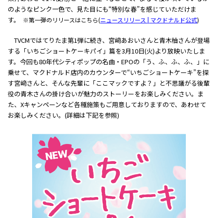
のようなピンク一色で、見た目にも“特別な春”を感じていただけま
す。
※第一弾のリリースはこちら(
ニュースリリース | マクドナルド公式
)
TVCMではてりたま第1弾に続き、宮﨑あおいさんと青木柚さんが登場
する「いちごショートケーキパイ」篇を3月10日(火)より放映いたしま
す。今回も80年代シティポップの名曲・EPOの「う、ふ、ふ、ふ、」に
乗せて、マクドナルド店内のカウンターで“いちごショートケーキ”を探
す宮﨑さんと、そんな先輩に「ここマックですよ？」と不思議がる後輩
役の青木さんの掛け合いが魅力のストーリーをお楽しみください。ま
た、Xキャンペーンなど各種施策もご用意しておりますので、あわせて
お楽しみください。(詳細は下記を参照)