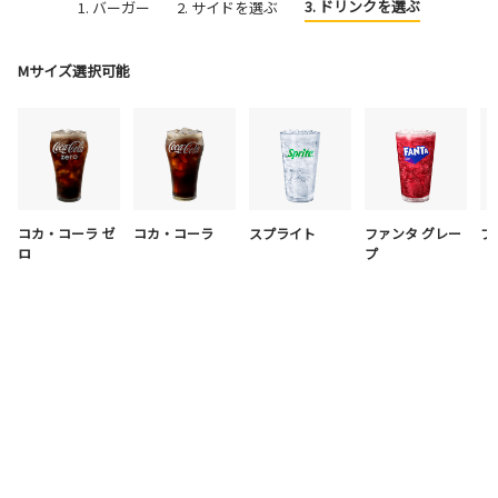
3. ドリンクを選ぶ
1. バーガー
2. サイドを選ぶ
Mサイズ選択可能
コカ・コーラ ゼ
コカ・コーラ
スプライト
ファンタ グレー
フ
ロ
プ