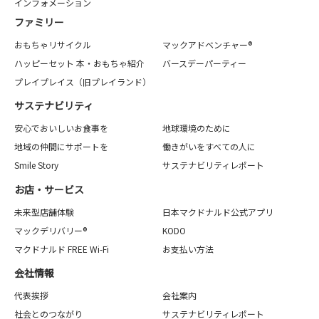
インフォメーション
ファミリー
おもちゃリサイクル
マックアドベンチャー®
ハッピーセット 本・おもちゃ紹介
バースデーパーティー
プレイプレイス（旧プレイランド）
サステナビリティ
安心でおいしいお食事を
地球環境のために
地域の仲間にサポートを
働きがいをすべての人に
Smile Story
サステナビリティレポート
お店・サービス
未来型店舗体験
日本マクドナルド公式アプリ
マックデリバリー®
KODO
マクドナルド FREE Wi-Fi
お支払い方法
会社情報
代表挨拶
会社案内
社会とのつながり
サステナビリティレポート