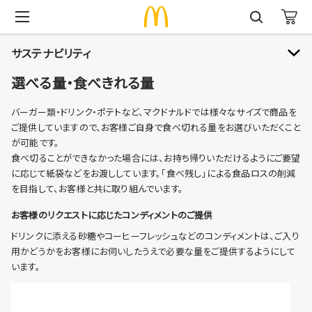
サステナビリティ
選べる量・食べきれる量
サステナビリティ
バーガー類・ドリンク・ポテトなど、マクドナルドでは様々なサイズで商品を
ご提供していますので、お客様ご自身で食べ切れる量をお選びいただくこと
安心でおいしいお食事を
が可能です。
食べ切ることができなかった場合には、お持ち帰りいただけるようにご要望
地球環境のために
に応じて紙袋などをお渡ししています。「食べ残し」による食品ロスの削減
地域の仲間にサポートを
を目指して、お客様と共に取り組んでいます。
働きがいをすべての人に
お客様のリクエストに応じたコンディメントのご提供
Smile Story
ドリンクに添える砂糖やコーヒーフレッシュなどのコンディメントは、ご入り
サステナビリティレポート
用かどうかをお客様にお伺いしたうえで必要な量をご提供するようにして
います。