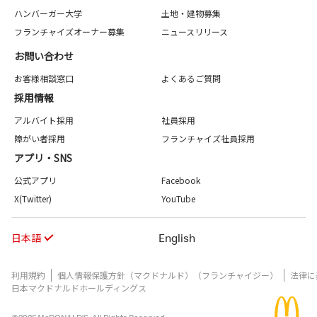
ハンバーガー大学
土地・建物募集
フランチャイズオーナー募集
ニュースリリース
お問い合わせ
お客様相談窓口
よくあるご質問
採用情報
アルバイト採用
社員採用
障がい者採用
フランチャイズ社員採用
アプリ・SNS
公式アプリ
Facebook
X(Twitter)
YouTube
日本語
English
利用規約
個人情報保護方針（マクドナルド）（フランチャイジー）
法律に
日本マクドナルドホールディングス