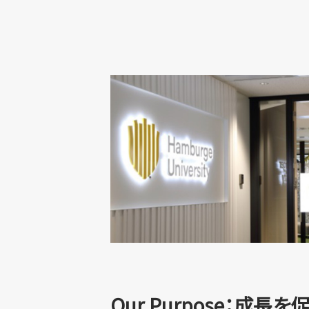
Our Purpose：成長