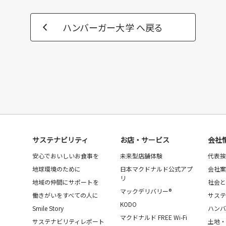
ハンバーガー大学 へ戻る
サステナビリティ
お店・サービス
会社
安心でおいしいお食事を
未来型店舗体験
代表挨
地球環境のために
日本マクドナルド公式アプ
会社案
リ
地域の仲間にサポートを
社会と
マックデリバリー®
働きがいをすべての人に
サステ
KODO
Smile Story
ハンバ
マクドナルド FREE Wi-Fi
サステナビリティレポート
土地・